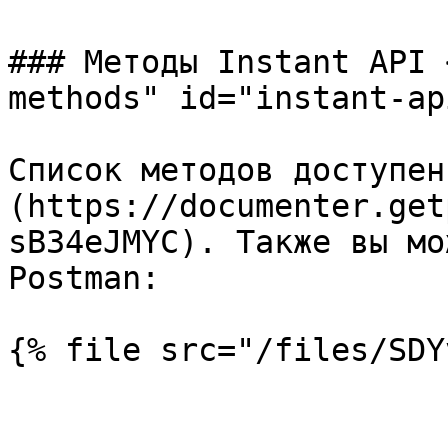
### Методы Instant API 
methods" id="instant-ap
Список методов доступен
(https://documenter.get
sB34eJMYC). Также вы мо
Postman:

{% file src="/files/SDY