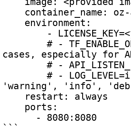
    image: <provided image>

    container_name: oz-api-instant

    environment:

        - LICENSE_KEY=<your license key>

        # - TF_ENABLE_ONEDNN_OPTS=1 # In some 
cases, especially for A
        # - API_LISTEN_PORT=8080

        # - LOG_LEVEL=info # ['critical', 'error', 
'warning', 'info', 'deb
    restart: always

    ports:

      - 8080:8080

```
