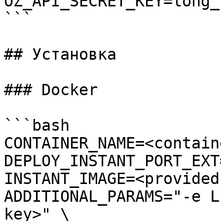
OZ_API_SECRET_KEY=long_
```

## Установка

### Docker

```bash

CONTAINER_NAME=<contain
DEPLOY_INSTANT_PORT_EXT
INSTANT_IMAGE=<provided
ADDITIONAL_PARAMS="-e L
key>" \
