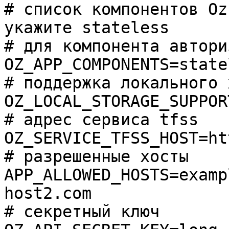
# список компонентов Oz
укажите stateless

# для компонента автори
OZ_APP_COMPONENTS=statel
# поддержка локального 
OZ_LOCAL_STORAGE_SUPPOR
# адрес сервиса tfss

OZ_SERVICE_TFSS_HOST=ht
# разрешенные хосты

APP_ALLOWED_HOSTS=examp
host2.com

# секретный ключ
