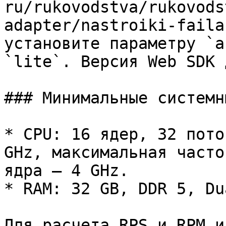
ru/rukovodstva/rukovods
adapter/nastroiki-faila
установите параметру `a
`lite`. Версия Web SDK 
### Минимальные системн
* CPU: 16 ядер, 32 пото
GHz, максимальная часто
ядра — 4 GHz.

* RAM: 32 GB, DDR 5, Du
Для расчета RPS и RPM и