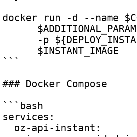
docker run -d --name $C
      $ADDITIONAL_PARAMS

      -p ${DEPLOY_INSTANT_PORT_EXT}:8080

      $INSTANT_IMAGE

```

### Docker Compose

```bash

services:

  oz-api-instant:
