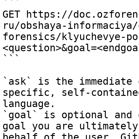
```

GET https://doc.ozforen
ru/obshaya-informaciya/
forensics/klyuchevye-po
<question>&goal=<endgoal
```

`ask` is the immediate 
specific, self-containe
language.

`goal` is optional and 
goal you are ultimately
behalf of the user. Git