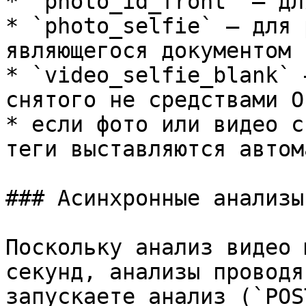
* `photo_id_front` – дл
* `photo_selfie` – для 
являющегося документом

* `video_selfie_blank` 
снятого не средствами O
* если фото или видео с
теги выставляются автом
### Асинхронные анализы

Поскольку анализ видео 
секунд, анализы проводя
запускаете анализ (`POST